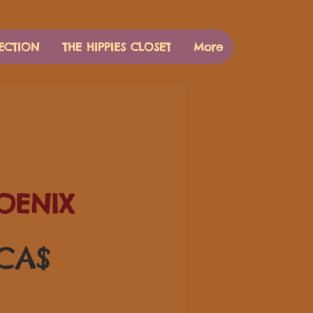
ECTION
THE HIPPIES CLOSET
More
OENIX
Τιμή
 CA$